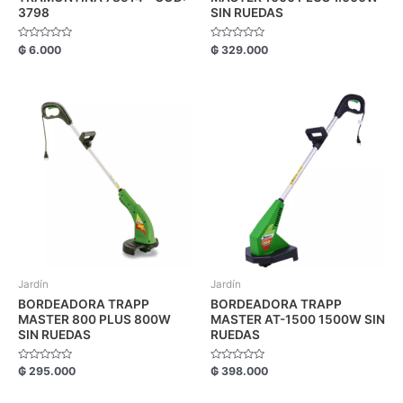
3798
SIN RUEDAS
Valorado
Valorado
₲
6.000
₲
329.000
con
con
0
0
de
de
5
5
Jardín
Jardín
BORDEADORA TRAPP
BORDEADORA TRAPP
MASTER 800 PLUS 800W
MASTER AT-1500 1500W SIN
SIN RUEDAS
RUEDAS
Valorado
Valorado
₲
295.000
₲
398.000
con
con
0
0
de
de