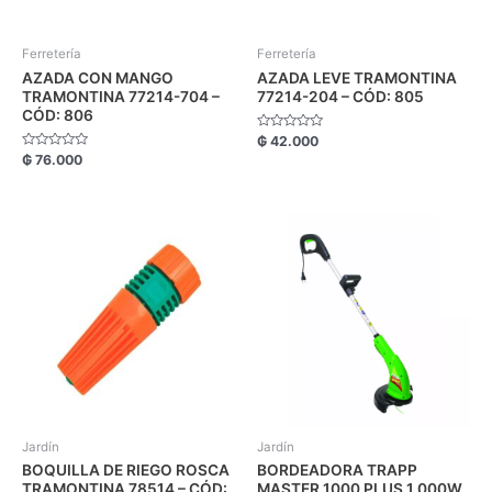
Ferretería
Ferretería
AZADA CON MANGO
AZADA LEVE TRAMONTINA
TRAMONTINA 77214-704 –
77214-204 – CÓD: 805
CÓD: 806
Valorado
₲
42.000
con
Valorado
₲
76.000
0
con
de
0
5
de
5
Jardín
Jardín
BOQUILLA DE RIEGO ROSCA
BORDEADORA TRAPP
TRAMONTINA 78514 – CÓD:
MASTER 1000 PLUS 1.000W