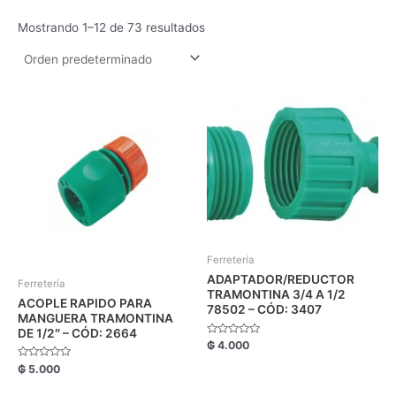
Mostrando 1–12 de 73 resultados
Ferretería
ADAPTADOR/REDUCTOR
Ferretería
TRAMONTINA 3/4 A 1/2
ACOPLE RAPIDO PARA
78502 – CÓD: 3407
MANGUERA TRAMONTINA
DE 1/2″ – CÓD: 2664
Valorado
₲
4.000
con
0
Valorado
₲
5.000
de
con
5
0
de