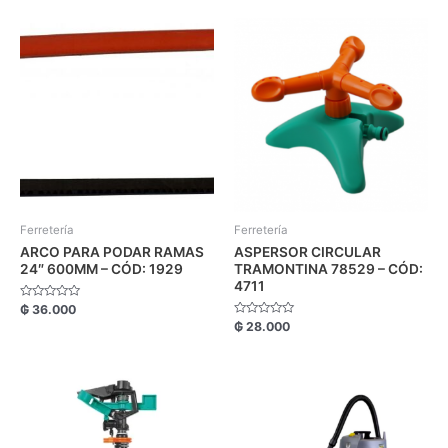
5
Ferretería
Ferretería
ARCO PARA PODAR RAMAS
ASPERSOR CIRCULAR
24″ 600MM – CÓD: 1929
TRAMONTINA 78529 – CÓD:
4711
Valorado
₲
36.000
con
Valorado
₲
28.000
0
con
de
0
5
de
5