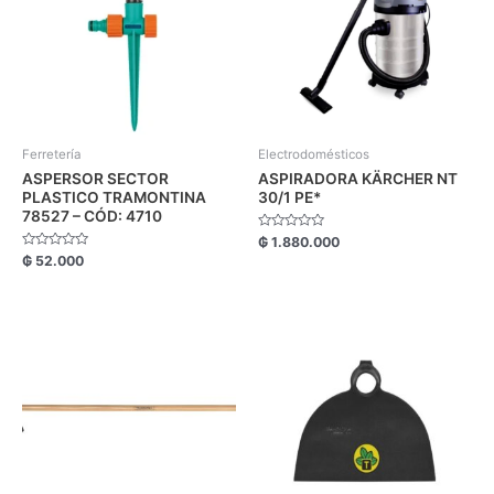
Ferretería
Electrodomésticos
ASPERSOR SECTOR
ASPIRADORA KÄRCHER NT
PLASTICO TRAMONTINA
30/1 PE*
78527 – CÓD: 4710
Valorado
₲
1.880.000
con
Valorado
₲
52.000
0
con
de
0
5
de
5