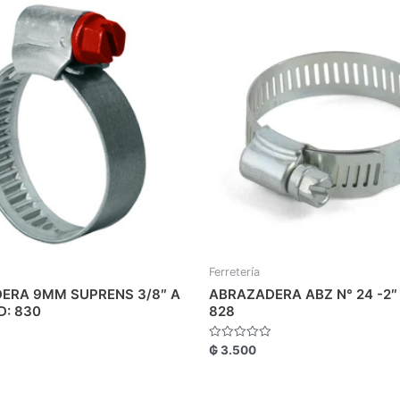
Ferretería
ERA 9MM SUPRENS 3/8″ A
ABRAZADERA ABZ N° 24 -2″ 
D: 830
828
Valorado
₲
3.500
con
0
de
5