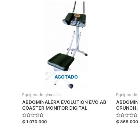
AGOTADO
Equipos de gimnasia
Equipos de
ABDOMINALERA EVOLUTION EVO AB
ABDOMIN
COASTER MONITOR DIGITAL
CRUNCH 
Valorado
Valorado
₲
1.070.000
₲
865.000
con
con
0
0
de
de
5
5