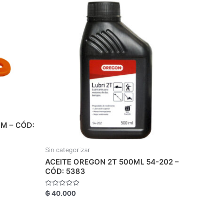
M – CÓD:
Sin categorizar
ACEITE OREGON 2T 500ML 54-202 –
CÓD: 5383
Valorado
₲
40.000
con
0
de
5