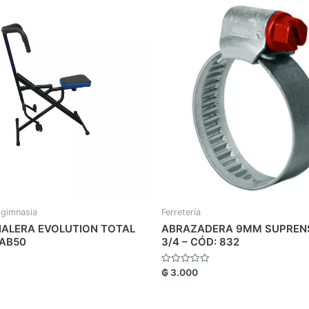
 gimnasia
Ferretería
ALERA EVOLUTION TOTAL
ABRAZADERA 9MM SUPRENS
AB50
3/4 – CÓD: 832
Valorado
₲
3.000
con
0
de
5