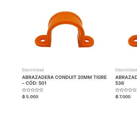
Electricidad
Electricidad
ABRAZADERA CONDUIT 20MM TIGRE
ABRAZAD
– CÓD: 501
536
Valorado
Valorado
₲
5.000
₲
7.000
con
con
0
0
de
de
5
5