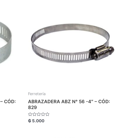
Ferretería
– CÓD:
ABRAZADERA ABZ N° 56 -4″ – CÓD:
829
Valorado
₲
5.000
con
0
de
5