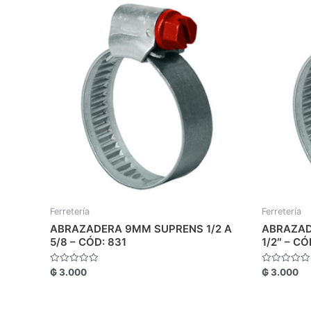
Ferretería
Ferretería
ABRAZADERA 9MM SUPRENS 1/2 A
ABRAZAD
5/8 – CÓD: 831
1/2″ – CÓ
Valorado
Valorado
₲
3.000
₲
3.000
con
con
0
0
de
de
5
5