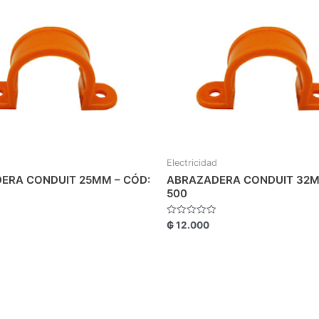
Electricidad
ERA CONDUIT 25MM – CÓD:
ABRAZADERA CONDUIT 32M
500
Valorado
₲
12.000
con
0
de
5