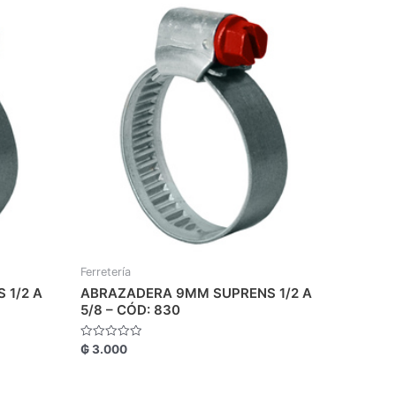
Ferretería
 1/2 A
ABRAZADERA 9MM SUPRENS 1/2 A
5/8 – CÓD: 830
Valorado
₲
3.000
con
0
de
5