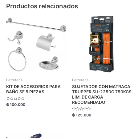
Productos relacionados
Ferretería
Ferretería
KIT DE ACCESORIOS PARA
SUJETADOR CON MATRACA
BAÑO SF 5 PIEZAS
TRUPPER SU-2250C 750KGS
LIM. DE CARGA
RECOMENDADO
Valorado
₲
100.000
con
0
de
Valorado
₲
125.000
5
con
0
de
5