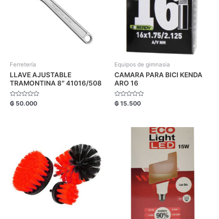
Ferretería
Equipos de gimnasia
LLAVE AJUSTABLE
CAMARA PARA BICI KENDA
TRAMONTINA 8″ 41016/508
ARO 16
Valorado
Valorado
₲
50.000
₲
15.500
con
con
0
0
de
de
5
5