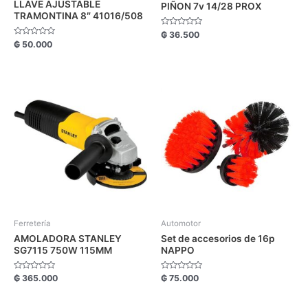
LLAVE AJUSTABLE
PIÑON 7v 14/28 PROX
TRAMONTINA 8″ 41016/508
Valorado
₲
36.500
con
Valorado
₲
50.000
0
con
de
0
5
de
5
Ferretería
Automotor
AMOLADORA STANLEY
Set de accesorios de 16p
SG7115 750W 115MM
NAPPO
Valorado
Valorado
₲
365.000
₲
75.000
con
con
0
0
de
de
5
5