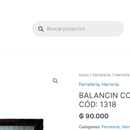
Búsqueda
de
productos
Inicio
/
Ferretería
/
Herrería
Ferretería
,
Herrería
BALANCIN CO
CÓD: 1318
₲
90.000
Categorías:
Ferretería
,
Herr