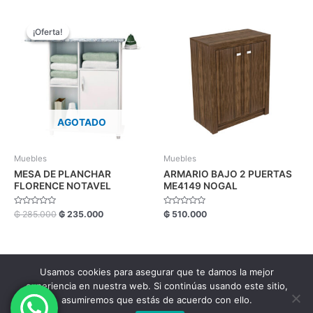
5
El
El
precio
precio
¡Oferta!
¡Oferta!
original
actual
era:
es:
₲ 285.000.
₲ 235.000.
AGOTADO
Muebles
Muebles
MESA DE PLANCHAR
ARMARIO BAJO 2 PUERTAS
FLORENCE NOTAVEL
ME4149 NOGAL
Valorado
Valorado
₲
285.000
₲
235.000
₲
510.000
con
con
0
0
de
de
5
5
Usamos cookies para asegurar que te damos la mejor
Copyright FM Comercial © 2026.
experiencia en nuestra web. Si continúas usando este sitio,
asumiremos que estás de acuerdo con ello.