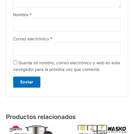
Nombre
*
Correo electrónico
*
Guarda mi nombre, correo electrónico y web en este
navegador para la próxima vez que comente.
Productos relacionados
El
El
El
El
precio
precio
precio
precio