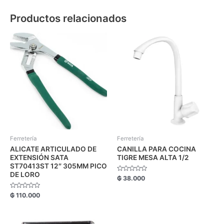
Productos relacionados
Ferretería
Ferretería
ALICATE ARTICULADO DE
CANILLA PARA COCINA
EXTENSIÓN SATA
TIGRE MESA ALTA 1/2
ST70413ST 12″ 305MM PICO
DE LORO
Valorado
₲
38.000
con
0
de
Valorado
₲
110.000
5
con
0
de
5