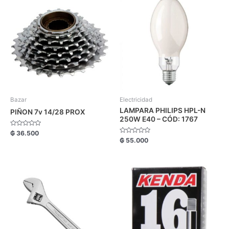
Bazar
Electricidad
LAMPARA PHILIPS HPL-N
PIÑON 7v 14/28 PROX
250W E40 – CÓD: 1767
Valorado
₲
36.500
con
Valorado
₲
55.000
0
con
de
0
5
de
5