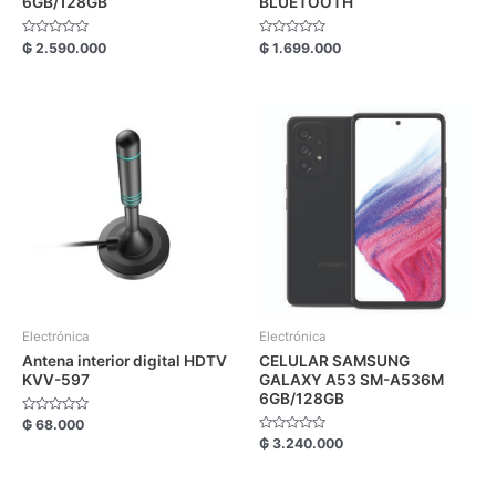
6GB/128GB
BLUETOOTH
Valorado
Valorado
₲
2.590.000
₲
1.699.000
con
con
0
0
de
de
5
5
Electrónica
Electrónica
Antena interior digital HDTV
CELULAR SAMSUNG
KVV-597
GALAXY A53 SM-A536M
6GB/128GB
Valorado
₲
68.000
con
Valorado
₲
3.240.000
0
con
de
0
5
de
5