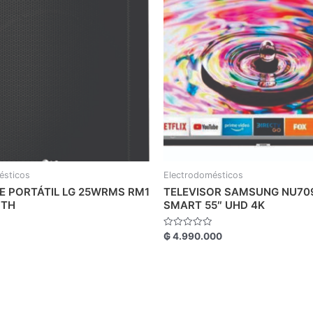
ésticos
Electrodomésticos
E PORTÁTIL LG 25WRMS RM1
TELEVISOR SAMSUNG NU70
OTH
SMART 55″ UHD 4K
Valorado
₲
4.990.000
con
0
de
5