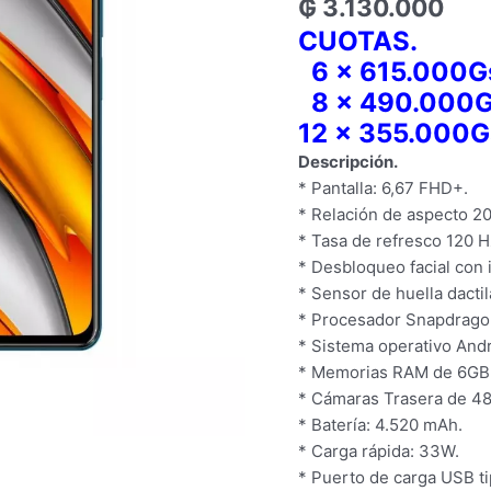
₲
3.130.000
CUOTAS.
6 x 615.000G
8 x 490.000G
12 x 355.000G
Descripción.
* Pantalla: 6,67 FHD+.
* Relación de aspecto 20
* Tasa de refresco 120 H
* Desbloqueo facial con in
* Sensor de huella dactila
* Procesador Snapdrago
* Sistema operativo Andr
* Memorias RAM de 6GB
* Cámaras Trasera de 48
* Batería: 4.520 mAh.
* Carga rápida: 33W.
* Puerto de carga USB ti