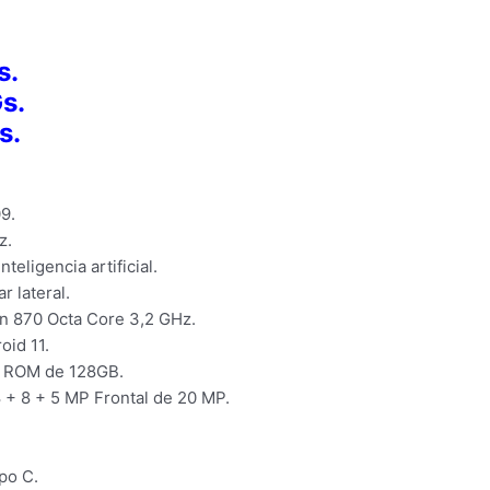
s.
s.
s.
9.
z.
teligencia artificial.
r lateral.
n 870 Octa Core 3,2 GHz.
oid 11.
 ROM de 128GB.
 + 8 + 5 MP Frontal de 20 MP.
po C.