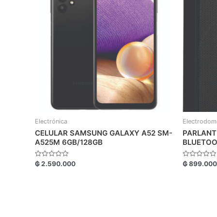
Electrónica
Electrodom
CELULAR SAMSUNG GALAXY A52 SM-
PARLANT
A525M 6GB/128GB
BLUETO
Valorado
Valorado
₲
2.590.000
₲
899.000
con
con
0
0
de
de
5
5