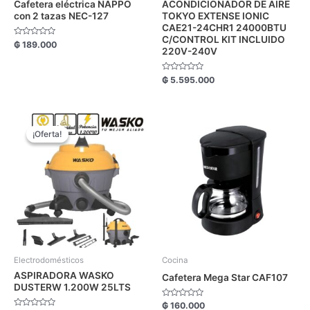
Cafetera eléctrica NAPPO
ACONDICIONADOR DE AIRE
con 2 tazas NEC-127
TOKYO EXTENSE IONIC
CAE21-24CHR1 24000BTU
C/CONTROL KIT INCLUIDO
Valorado
₲
189.000
220V-240V
con
0
de
5
Valorado
₲
5.595.000
con
0
de
5
El
El
precio
precio
¡Oferta!
¡Oferta!
original
actual
era:
es:
₲ 1.050.000.
₲ 899.000.
Electrodomésticos
Cocina
ASPIRADORA WASKO
Cafetera Mega Star CAF107
DUSTERW 1.200W 25LTS
Valorado
₲
160.000