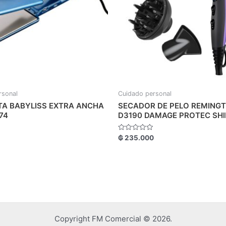
rsonal
Cuidado personal
TA BABYLISS EXTRA ANCHA
SECADOR DE PELO REMING
74
D3190 DAMAGE PROTEC SHI
Valorado
₲
235.000
con
0
de
5
Copyright FM Comercial © 2026.