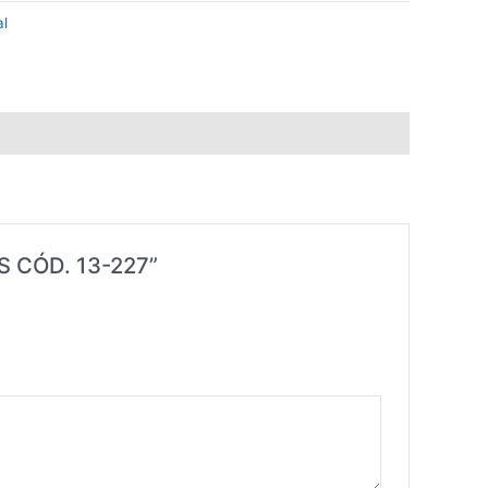
l
S CÓD. 13-227”