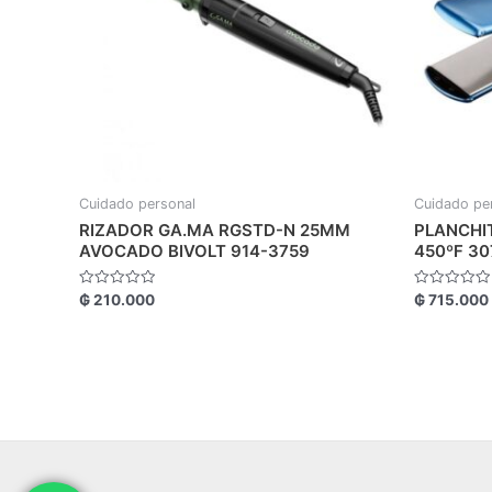
Cuidado personal
Cuidado pe
RIZADOR GA.MA RGSTD-N 25MM
PLANCHI
AVOCADO BIVOLT 914-3759
450ºF 30
Valorado
Valorado
₲
210.000
₲
715.000
con
con
0
0
de
de
5
5