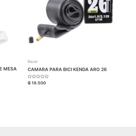
Bazar
RE MESA
CAMARA PARA BICI KENDA ARO 26
Valorado
₲
19.500
con
0
de
5