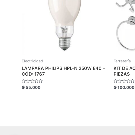
Electricidad
Ferretería
LAMPARA PHILIPS HPL-N 250W E40 –
KIT DE A
CÓD: 1767
PIEZAS
Valorado
Valorado
₲
55.000
₲
100.000
con
con
0
0
de
de
5
5