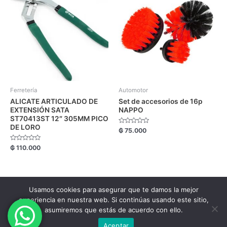
Ferretería
Automotor
ALICATE ARTICULADO DE
Set de accesorios de 16p
EXTENSIÓN SATA
NAPPO
ST70413ST 12″ 305MM PICO
DE LORO
Valorado
₲
75.000
con
0
de
Valorado
₲
110.000
5
con
0
de
5
Usamos cookies para asegurar que te damos la mejor
Copyright FM Comercial © 2026.
experiencia en nuestra web. Si continúas usando este sitio,
asumiremos que estás de acuerdo con ello.
Aceptar