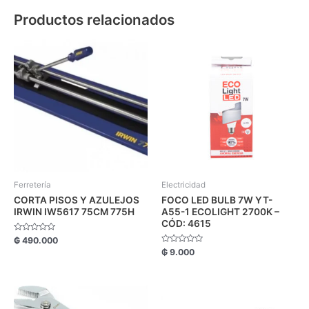
Productos relacionados
Ferretería
Electricidad
CORTA PISOS Y AZULEJOS
FOCO LED BULB 7W YT-
IRWIN IW5617 75CM 775H
A55-1 ECOLIGHT 2700K –
CÓD: 4615
Valorado
₲
490.000
con
Valorado
₲
9.000
0
con
de
0
5
de
5