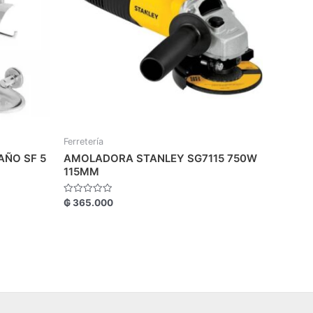
Ferretería
AÑO SF 5
AMOLADORA STANLEY SG7115 750W
115MM
Valorado
₲
365.000
con
0
de
5