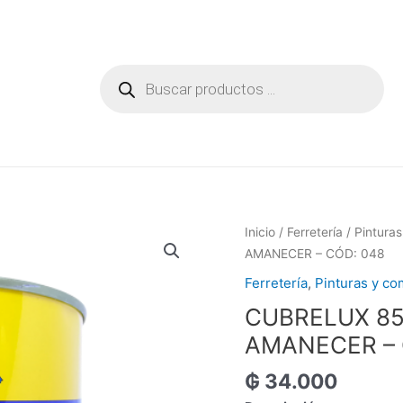
Búsqueda
de
productos
Inicio
/
Ferretería
/
Pintura
AMANECER – CÓD: 048
Ferretería
,
Pinturas y c
CUBRELUX 8
AMANECER – 
₲
34.000