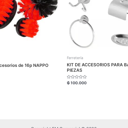
Ferretería
KIT DE ACCESORIOS PARA B
ccesorios de 16p NAPPO
PIEZAS
Valorado
₲
100.000
con
0
de
5