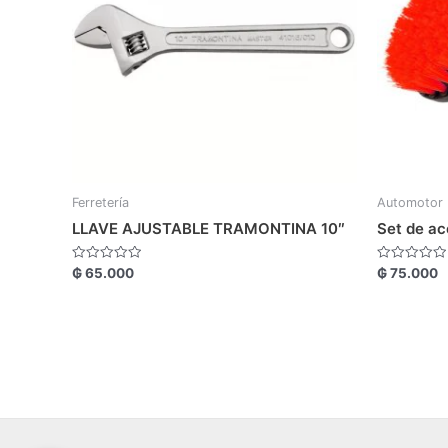
Ferretería
Automotor
LLAVE AJUSTABLE TRAMONTINA 10″
Set de a
Valorado
Valorado
₲
65.000
₲
75.000
con
con
0
0
de
de
5
5