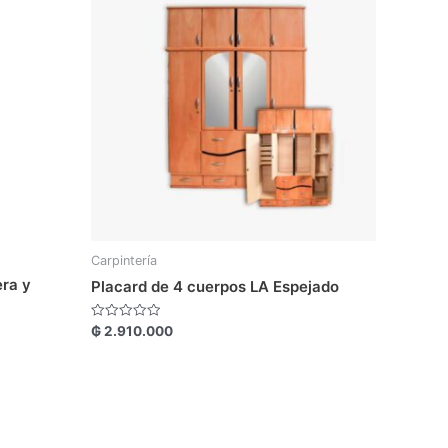
Carpintería
era y
Placard de 4 cuerpos LA Espejado
Valorado
₲
2.910.000
con
0
de
5