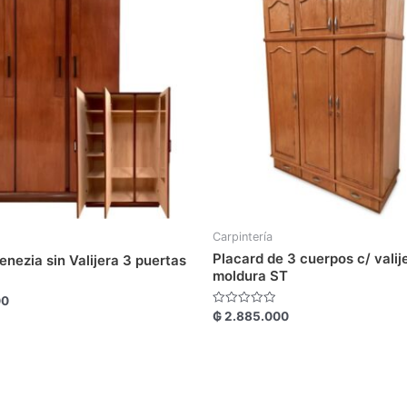
Carpintería
Placard de 3 cuerpos c/ valij
enezia sin Valijera 3 puertas
moldura ST
00
Valorado
₲
2.885.000
con
0
de
5