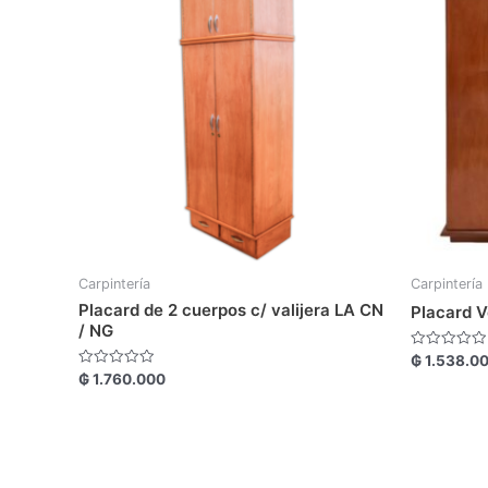
Carpintería
Carpintería
Placard de 2 cuerpos c/ valijera LA CN
Placard V
/ NG
Valorado
₲
1.538.0
con
Valorado
₲
1.760.000
0
con
de
0
5
de
5