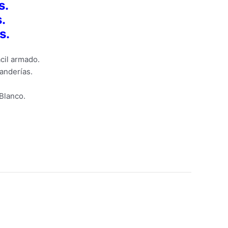
s.
.
s.
ácil armado.
vanderías.
Blanco.