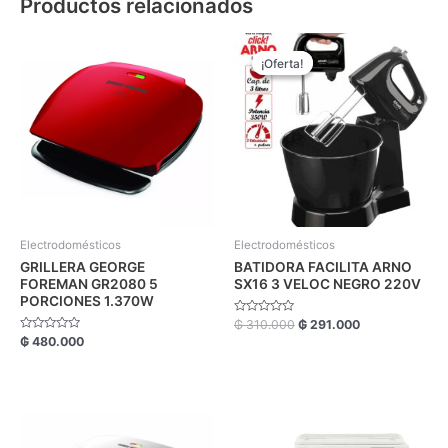
Productos relacionados
El
El
precio
precio
¡Oferta!
¡Oferta!
original
actual
era:
es:
₲ 310.000.
₲ 291.000.
Electrodomésticos
Electrodomésticos
GRILLERA GEORGE
BATIDORA FACILITA ARNO
FOREMAN GR2080 5
SX16 3 VELOC NEGRO 220V
PORCIONES 1.370W
Valorado
₲
310.000
₲
291.000
con
Valorado
₲
480.000
0
con
de
0
5
de
5