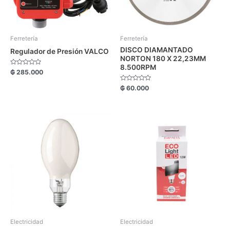
Ferretería
Ferretería
DISCO DIAMANTADO
Regulador de Presión VALCO
NORTON 180 X 22,23MM
8.500RPM
Valorado
₲
285.000
con
0
Valorado
₲
60.000
de
con
5
0
de
5
Electricidad
Electricidad