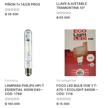
LLAVE AJUSTABLE
PIÑON 7v 14/28 PROX
TRAMONTINA 10″
Valorado
₲
36.500
con
Valorado
₲
65.000
0
con
de
0
5
de
5
Ferretería
Sin categorizar
LAMPARA PHILIPS HPI-T
FOCO LED BULB 15W YT-
ESSENTIAL 400W E40 –
A70-1 ECOLIGHT 6400K –
CÓD: 1768
CÓD: 1116
Valorado
Valorado
₲
160.000
₲
15.000
con
con