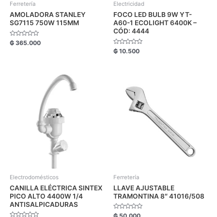
Ferretería
Electricidad
AMOLADORA STANLEY
FOCO LED BULB 9W YT-
SG7115 750W 115MM
A60-1 ECOLIGHT 6400K –
CÓD: 4444
Valorado
₲
365.000
con
Valorado
₲
10.500
0
con
de
0
5
de
5
Electrodomésticos
Ferretería
CANILLA ELÉCTRICA SINTEX
LLAVE AJUSTABLE
PICO ALTO 4400W 1/4
TRAMONTINA 8″ 41016/508
ANTISALPICADURAS
Valorado
₲
50.000