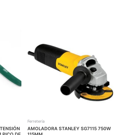
Ferretería
XTENSIÓN
AMOLADORA STANLEY SG7115 750W
 PICO DE
115MM