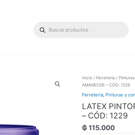
Búsqueda
de
productos
Inicio
/
Ferretería
/
Pintura
AMANECER – CÓD: 1229
Ferretería
,
Pinturas y c
LATEX PINTO
– CÓD: 1229
₲
115.000