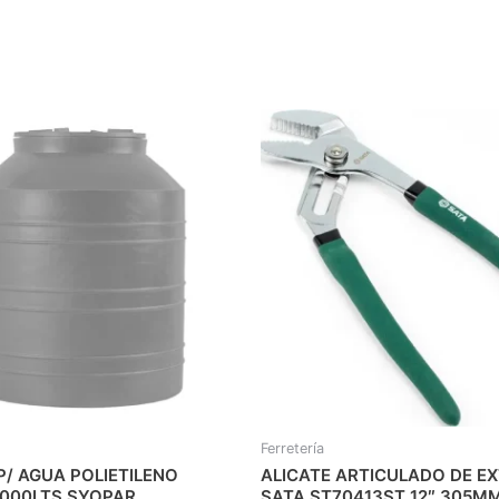
Ferretería
P/ AGUA POLIETILENO
ALICATE ARTICULADO DE E
.000LTS SYOPAR
SATA ST70413ST 12″ 305MM