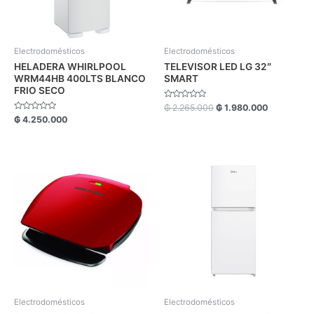
Electrodomésticos
Electrodomésticos
HELADERA WHIRLPOOL
TELEVISOR LED LG 32″
WRM44HB 400LTS BLANCO
SMART
FRIO SECO
Valorado
₲
2.265.000
₲
1.980.000
con
Valorado
₲
4.250.000
0
con
de
0
5
de
5
Electrodomésticos
Electrodomésticos