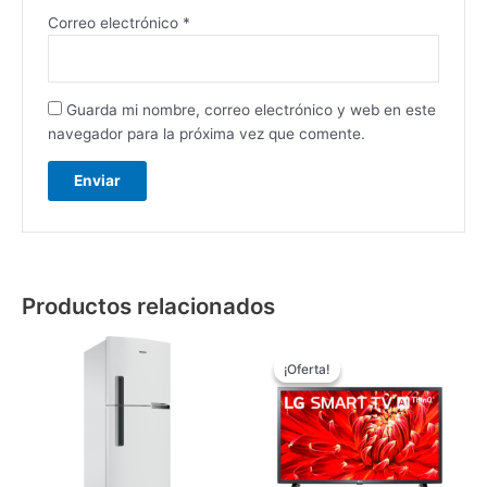
Correo electrónico
*
Guarda mi nombre, correo electrónico y web en este
navegador para la próxima vez que comente.
Productos relacionados
El
El
precio
precio
¡Oferta!
¡Oferta!
original
actual
era:
es:
₲ 2.265.000.
₲ 1.980.00