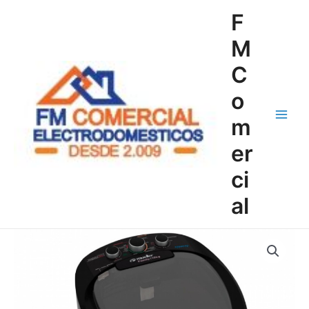
Ir
Main
F
al
Menu
contenido
M
C
o
m
er
ci
al