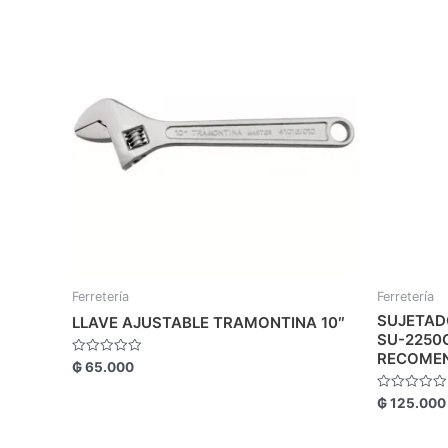
Ferretería
Ferretería
SUJETAD
LLAVE AJUSTABLE TRAMONTINA 10″
SU-2250C
RECOME
Valorado
₲
65.000
con
0
de
Valorado
₲
125.000
5
con
0
de