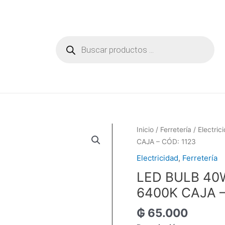
Búsqueda
de
productos
Inicio
/
Ferretería
/
Electric
CAJA – CÓD: 1123
Electricidad
,
Ferretería
LED BULB 40
6400K CAJA –
₲
65.000