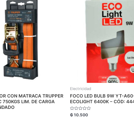
Electricidad
OR CON MATRACA TRUPPER
FOCO LED BULB 9W YT-A60
 750KGS LIM. DE CARGA
ECOLIGHT 6400K – CÓD: 44
NDADO
Valorado
₲
10.500
con
0
de
5