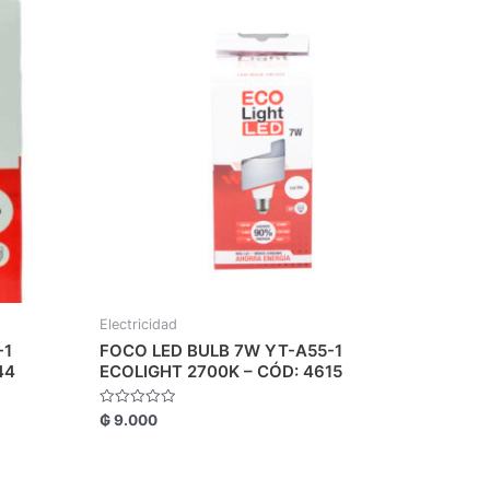
Electricidad
-1
FOCO LED BULB 7W YT-A55-1
44
ECOLIGHT 2700K – CÓD: 4615
Valorado
₲
9.000
con
0
de
5