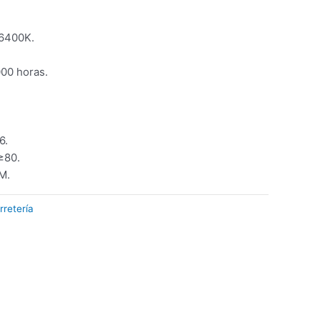
 6400K.
000 horas.
6.
≥80.
M.
rretería