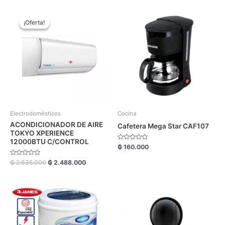
El
El
precio
precio
¡Oferta!
¡Oferta!
original
actual
era:
es:
₲ 2.635.000.
₲ 2.488.000.
Electrodomésticos
Cocina
ACONDICIONADOR DE AIRE
Cafetera Mega Star CAF107
TOKYO XPERIENCE
12000BTU C/CONTROL
Valorado
₲
160.000
con
0
Valorado
₲
2.635.000
₲
2.488.000
de
con
5
0
de
5