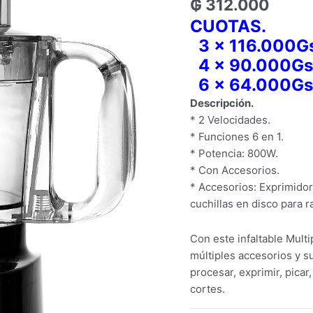
₲
312.000
CUOTAS.
3 x 116.000G
4 x 90.000Gs
6 x 64.000Gs
Descripción.
* 2 Velocidades.
* Funciones 6 en 1.
* Potencia: 800W.
* Con Accesorios.
* Accesorios: Exprimidor 
cuchillas en disco para r
Con este infaltable Mult
múltiples accesorios y s
procesar, exprimir, picar,
cortes.