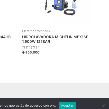
Electrodomésticos
M44HB
HIDROLAVADORA MICHELIN MPX16E
1.600W 125BAR
Valorado
₲
955.000
con
0
de
5
remos que estás de acuerdo con ello.
Aceptar