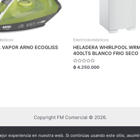
ésticos
Electrodomésticos
 VAPOR ARNO ECOGLISS
HELADERA WHIRLPOOL WR
400LTS BLANCO FRIO SECO
Valorado
₲
4.250.000
con
0
de
5
Copyright FM Comercial © 2026.
jor experiencia en nuestra web. Si continúas usando este sitio, asumi