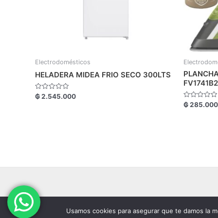
Electrodomésticos
Electrodom
PLANCHA
HELADERA MIDEA FRIO SECO 300LTS
FV1741B2
Valorado
₲
2.545.000
con
Valorado
₲
285.000
0
con
de
0
5
de
5
Usamos cookies para asegurar que te damos la me