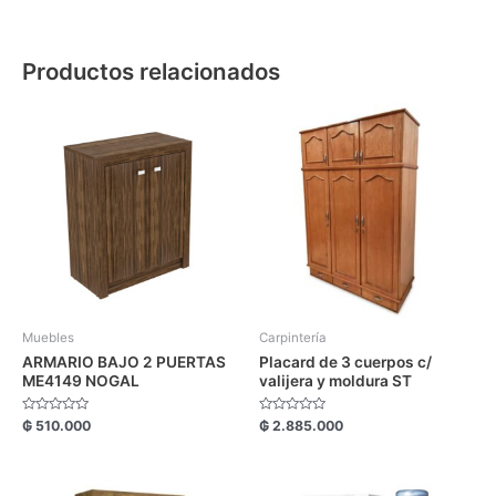
Productos relacionados
Muebles
Carpintería
ARMARIO BAJO 2 PUERTAS
Placard de 3 cuerpos c/
ME4149 NOGAL
valijera y moldura ST
Valorado
Valorado
₲
510.000
₲
2.885.000
con
con
0
0
de
de
5
5