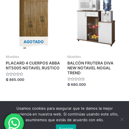
AGOTADO
Muebles
Muebles
PLACARD 4 CUERPOS ABBA
BALCÓN FRUTERA DIVA
NT5005 NOTAVEL RUSTICO
NEW NOTAVEL NOGAL
TREND
Valorado
₲
865.000
con
Valorado
₲
680.000
0
con
de
0
5
de
5
Usamos cookies para asegurar que te damos la mejor
Copyright FM Comercial © 2026.
experiencia en nuestra web. Si continúas usando este sitio,
asumiremos que estás de acuerdo con ello.
Aceptar