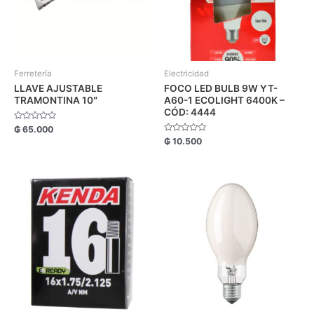
Ferretería
Electricidad
LLAVE AJUSTABLE
FOCO LED BULB 9W YT-
TRAMONTINA 10″
A60-1 ECOLIGHT 6400K –
CÓD: 4444
Valorado
₲
65.000
con
Valorado
₲
10.500
0
con
de
0
5
de
5