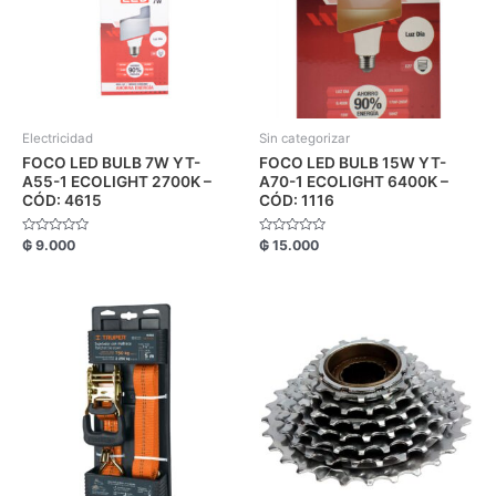
Electricidad
Sin categorizar
FOCO LED BULB 7W YT-
FOCO LED BULB 15W YT-
A55-1 ECOLIGHT 2700K –
A70-1 ECOLIGHT 6400K –
CÓD: 4615
CÓD: 1116
Valorado
Valorado
₲
9.000
₲
15.000
con
con
0
0
de
de
5
5