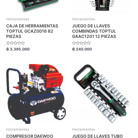
Herramientas
Herramientas
CAJA DE HERRAMIENTAS
JUEGO DE LLAVES
TOPTUL GCAZ0016 82
COMBINDAS TOPTUL
PIEZAS
GAAC1201 12 PIEZAS
Valorado
Valorado
₲
3.395.000
₲
240.000
con
con
0
0
de
de
5
5
Herramientas
Herramientas
COMPRESOR DAEWOO
JUEGO DE LLAVES TUBO