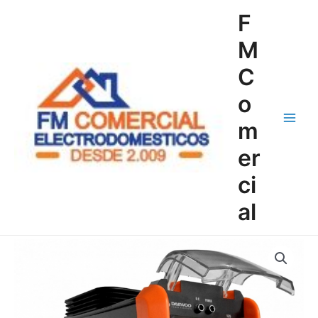
Ir
Main
F
al
Menu
contenido
M
C
o
m
er
ci
al