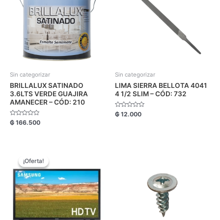
Sin categorizar
Sin categorizar
BRILLALUX SATINADO
LIMA SIERRA BELLOTA 4041
3.6LTS VERDE GUAJIRA
4 1/2 SLIM – CÓD: 732
AMANECER – CÓD: 210
Valorado
₲
12.000
con
Valorado
₲
166.500
0
con
de
0
5
de
5
El
El
precio
precio
¡Oferta!
¡Oferta!
original
actual
era:
es:
₲ 1.790.000.
₲ 1.639.000.