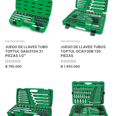
Herramientas
Herramientas
JUEGO DE LLAVES TUBO
JUEGO DE LLAVES TUBOS
TOPTUL GAAI3104 31
TOPTUL GCAI130B 130
PIEZAS 1/2″
PIEZAS
Valorado
Valorado
₲
790.000
₲
1.950.000
con
con
0
0
de
de
5
5