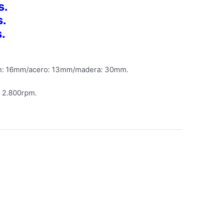
s.
.
.
ón: 16mm/acero: 13mm/madera: 30mm.
: 2.800rpm.