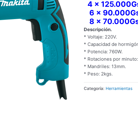
4 x 125.000G
6 x 90.000Gs
8 x 70
.000Gs
Descripción.
* Voltaje: 220V.
* Capacidad de hormig
* Potencia: 760W.
* Rotaciones por minuto
* Mandriles: 13mm.
* Peso: 2kgs.
Categoría:
Herramientas