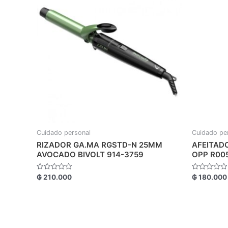
Cuidado personal
Cuidado pe
RIZADOR GA.MA RGSTD-N 25MM
AFEITAD
AVOCADO BIVOLT 914-3759
OPP R00
Valorado
Valorado
₲
210.000
₲
180.000
con
con
0
0
de
de
5
5