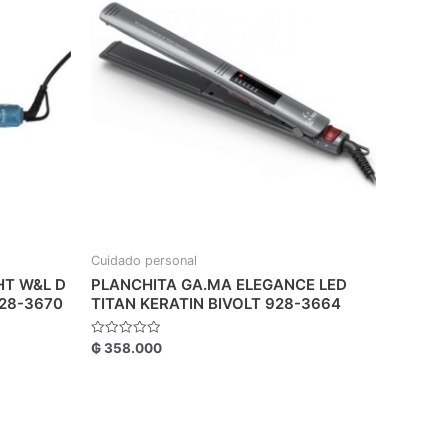
Cuidado personal
HT W&L D
PLANCHITA GA.MA ELEGANCE LED
928-3670
TITAN KERATIN BIVOLT 928-3664
Valorado
₲
358.000
con
0
de
5