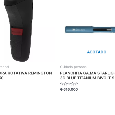
AGOTADO
rsonal
Cuidado personal
ORA ROTATIVA REMINGTON
PLANCHITA GA.MA STARLIG
50
3D BLUE TITANIUM BIVOLT 
Valorado
₲
616.000
con
0
de
5