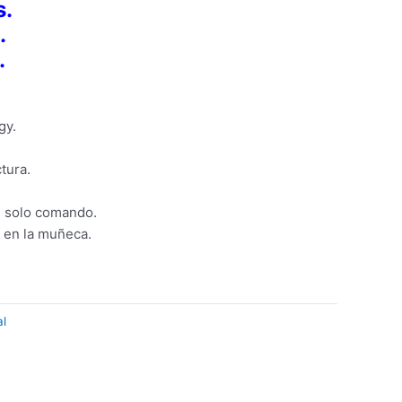
s.
.
.
gy.
ctura.
n solo comando.
 en la muñeca.
l