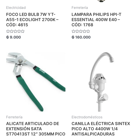
Electricidad
Ferretería
FOCO LED BULB 7W YT-
LAMPARA PHILIPS HPI-T
A55-1 ECOLIGHT 2700K –
ESSENTIAL 400W E40 –
CÓD: 4615
CÓD: 1768
Valorado
Valorado
₲
9.000
₲
160.000
con
con
0
0
de
de
5
5
Ferretería
Electrodomésticos
ALICATE ARTICULADO DE
CANILLA ELÉCTRICA SINTEX
EXTENSIÓN SATA
PICO ALTO 4400W 1/4
ST70413ST 12″ 305MM PICO
ANTISALPICADURAS