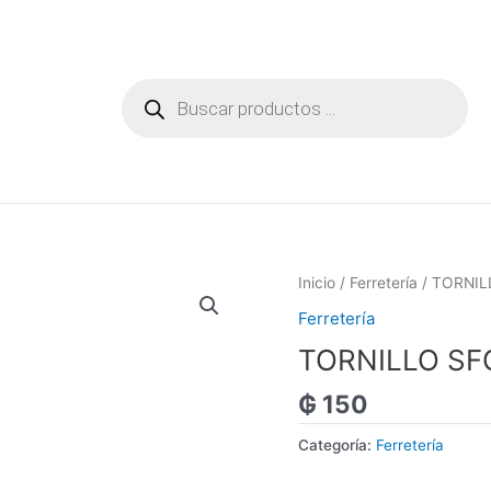
Búsqueda
de
productos
Inicio
/
Ferretería
/ TORNILL
Ferretería
TORNILLO SFC
₲
150
Categoría:
Ferretería