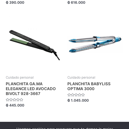
Valorado
Valorado
₲
390.000
₲
616.000
con
con
0
0
de
de
5
5
Cuidado personal
Cuidado personal
PLANCHITA GA.MA
PLANCHITA BABYLISS
ELEGANCE LED AVOCADO
OPTIMA 3000
BIVOLT 928-3667
Valorado
₲
1.045.000
con
Valorado
₲
445.000
0
con
de
0
5
de
5