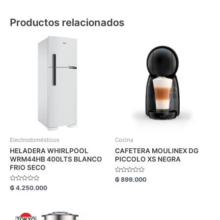
Productos relacionados
Electrodomésticos
Cocina
HELADERA WHIRLPOOL
CAFETERA MOULINEX DG
WRM44HB 400LTS BLANCO
PICCOLO XS NEGRA
FRIO SECO
Valorado
₲
899.000
con
Valorado
₲
4.250.000
0
con
de
0
5
de
5
El
El