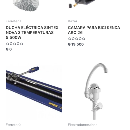
Ferretería
Bazar
DUCHA ELÉCTRICA SINTEX
CAMARA PARA BICI KENDA
NOVA 3 TEMPERATURAS
ARO 26
5.500W
Valorado
₲
19.500
con
Valorado
₲
0
0
con
de
0
5
de
5
Ferretería
Electrodomésticos