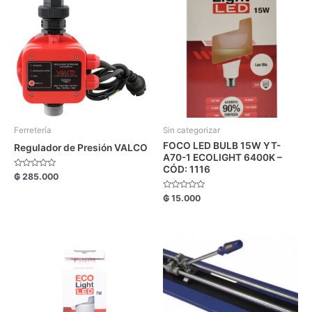
Ferretería
Sin categorizar
FOCO LED BULB 15W YT-
Regulador de Presión VALCO
A70-1 ECOLIGHT 6400K –
CÓD: 1116
Valorado
₲
285.000
con
0
Valorado
₲
15.000
de
con
5
0
de
5