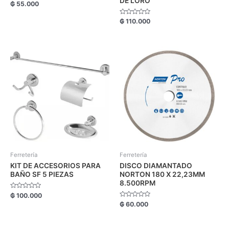
DE LORO
Valorado
₲
55.000
con
0
de
Valorado
₲
110.000
5
con
0
de
5
Ferretería
Ferretería
KIT DE ACCESORIOS PARA
DISCO DIAMANTADO
BAÑO SF 5 PIEZAS
NORTON 180 X 22,23MM
8.500RPM
Valorado
₲
100.000
con
Valorado
₲
60.000
0
con
de
0
5
de
5