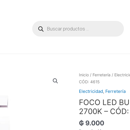
Búsqueda
de
productos
Inicio
/
Ferretería
/
Electric
CÓD: 4615
Electricidad
,
Ferretería
FOCO LED BU
2700K – CÓD:
₲
9.000