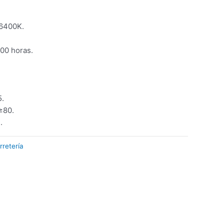
 6400K.
000 horas.
5.
≥80.
.
rretería