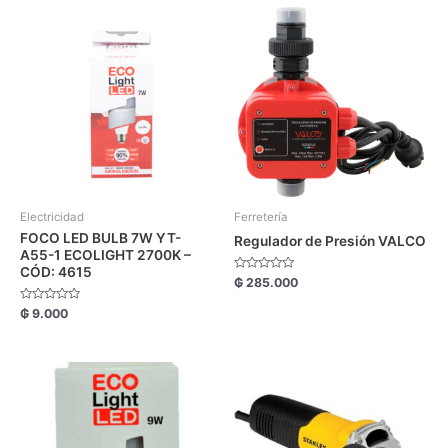
Electricidad
Ferretería
FOCO LED BULB 7W YT-
Regulador de Presión VALCO
A55-1 ECOLIGHT 2700K –
CÓD: 4615
Valorado
₲
285.000
con
0
Valorado
₲
9.000
de
con
5
0
de
5