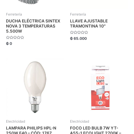
Ferretería
Ferretería
DUCHA ELÉCTRICA SINTEX
LLAVE AJUSTABLE
NOVA 3 TEMPERATURAS
TRAMONTINA 10″
5.500W
Valorado
₲
65.000
con
Valorado
₲
0
0
con
de
0
5
de
5
Electricidad
Electricidad
LAMPARA PHILIPS HPL-N
FOCO LED BULB 7W YT-
250W E40 – CÓD: 1767
A55-1 ECOLIGHT 2700K –