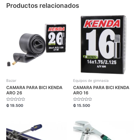
Productos relacionados
Bazar
Equipos de gimnasia
CAMARA PARA BICI KENDA
CAMARA PARA BICI KENDA
ARO 26
ARO 16
Valorado
Valorado
₲
19.500
₲
15.500
con
con
0
0
de
de
5
5