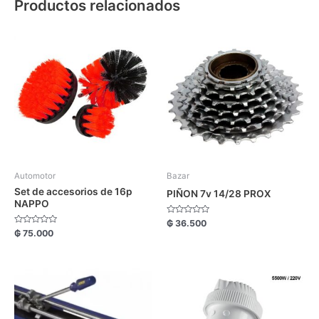
Productos relacionados
Automotor
Bazar
Set de accesorios de 16p
PIÑON 7v 14/28 PROX
NAPPO
Valorado
₲
36.500
con
Valorado
₲
75.000
0
con
de
0
5
de
5