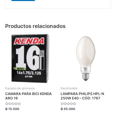
Productos relacionados
Equipos de gimnasia
Electricidad
CAMARA PARA BICI KENDA
LAMPARA PHILIPS HPL-N
ARO 16
250W E40 – CÓD: 1767
Valorado
Valorado
₲
15.500
₲
55.000
con
con
0
0