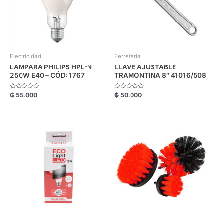
Electricidad
Ferretería
LAMPARA PHILIPS HPL-N
LLAVE AJUSTABLE
250W E40 – CÓD: 1767
TRAMONTINA 8″ 41016/508
Valorado
Valorado
₲
55.000
₲
50.000
con
con
0
0
de
de
5
5