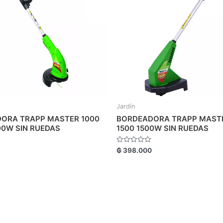
Jardín
ORA TRAPP MASTER 1000
BORDEADORA TRAPP MASTE
00W SIN RUEDAS
1500 1500W SIN RUEDAS
Valorado
₲
398.000
con
0
de
5