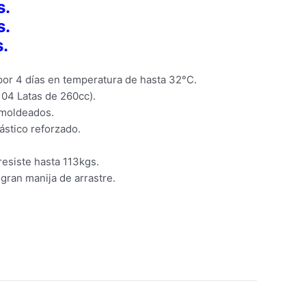
s.
s.
.
 por 4 días en temperatura de hasta 32°C.
(104 Latas de 260cc).
 moldeados.
ástico reforzado.
esiste hasta 113kgs.
 gran manija de arrastre.