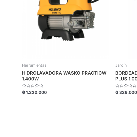
Herramientas
Jardín
HIDROLAVADORA WASKO PRACTICW
BORDEAD
1.400W
PLUS 1.0
Valorado
Valorado
₲
1.220.000
₲
329.000
con
con
0
0
de
de
5
5