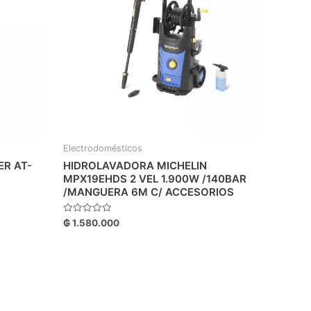
Electrodomésticos
R AT-
HIDROLAVADORA MICHELIN
MPX19EHDS 2 VEL 1.900W /140BAR
/MANGUERA 6M C/ ACCESORIOS
Valorado
₲
1.580.000
con
0
de
5